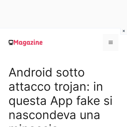
Vai
al
MENU
contenuto
Android sotto
attacco trojan: in
questa App fake si
nascondeva una