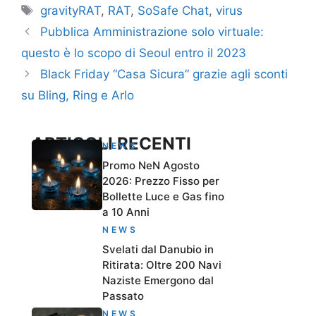
Tag
gravityRAT
,
RAT
,
SoSafe Chat
,
virus
Pubblica Amministrazione solo virtuale:
questo è lo scopo di Seoul entro il 2023
Black Friday “Casa Sicura” grazie agli sconti
su Bling, Ring e Arlo
ARTICOLI RECENTI
NEWS
Promo NeN Agosto
2026: Prezzo Fisso per
Bollette Luce e Gas fino
a 10 Anni
NEWS
Svelati dal Danubio in
Ritirata: Oltre 200 Navi
Naziste Emergono dal
Passato
NEWS