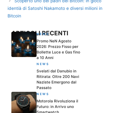
Scoperto uno dei padri dei Bitcoin: in gioco
identià di Satoshi Nakamoto e diversi milioni in
Bitcoin
ARTICOLI RECENTI
NEWS
Promo NeN Agosto
2026: Prezzo Fisso per
Bollette Luce e Gas fino
a 10 Anni
NEWS
Svelati dal Danubio in
Ritirata: Oltre 200 Navi
Naziste Emergono dal
Passato
NEWS
Motorola Rivoluziona il
Futuro: in Arrivo uno
Smartwatch