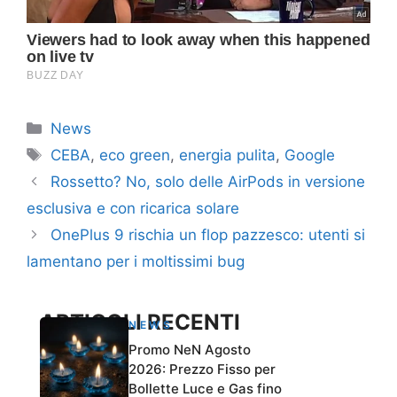
Categorie
News
Tag
CEBA
,
eco green
,
energia pulita
,
Google
Rossetto? No, solo delle AirPods in versione
esclusiva e con ricarica solare
OnePlus 9 rischia un flop pazzesco: utenti si
lamentano per i moltissimi bug
ARTICOLI RECENTI
NEWS
Promo NeN Agosto
2026: Prezzo Fisso per
Bollette Luce e Gas fino