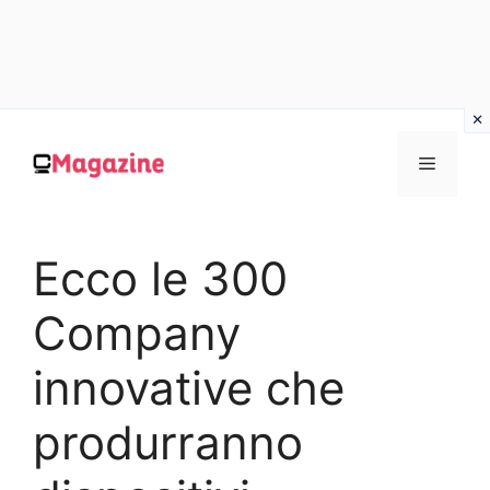
Vai
al
MENU
contenuto
Ecco le 300
Company
innovative che
produrranno