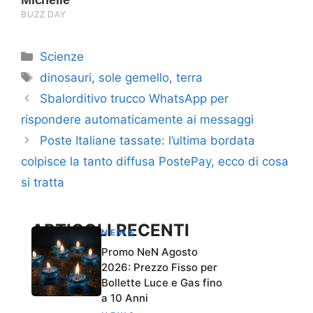
Categorie
Scienze
Tag
dinosauri
,
sole gemello
,
terra
Sbalorditivo trucco WhatsApp per
rispondere automaticamente ai messaggi
Poste Italiane tassate: l’ultima bordata
colpisce la tanto diffusa PostePay, ecco di cosa
si tratta
ARTICOLI RECENTI
NEWS
Promo NeN Agosto
2026: Prezzo Fisso per
Bollette Luce e Gas fino
a 10 Anni