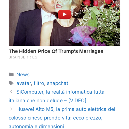
Categorie
News
Tag
avatar
,
filtro
,
snapchat
SiComputer, la realtà informatica tutta
italiana che non delude – [VIDEO]
Huawei Aito M5, la prima auto elettrica del
colosso cinese prende vita: ecco prezzo,
autonomia e dimensioni