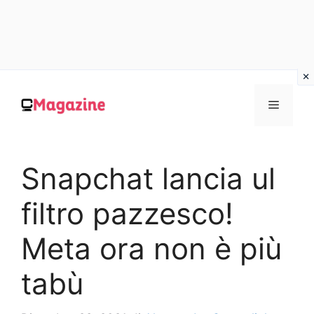
Vai
al
MENU
contenuto
Snapchat lancia ul
filtro pazzesco!
Meta ora non è più
tabù