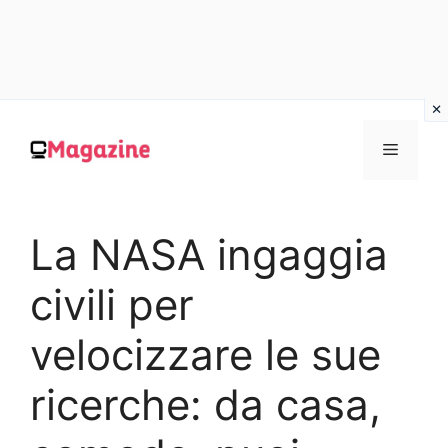
Vai
al
MENU
contenuto
La NASA ingaggia
civili per
velocizzare le sue
ricerche: da casa,