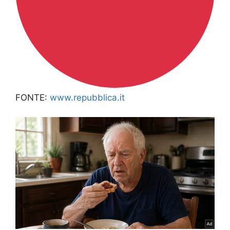
FONTE:
www.repubblica.it