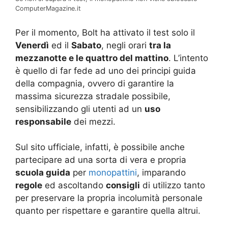
ComputerMagazine.it
Per il momento, Bolt ha attivato il test solo il
Venerdì
ed il
Sabato
, negli orari
tra la
mezzanotte e le quattro del mattino
. L’intento
è quello di far fede ad uno dei principi guida
della compagnia, ovvero di garantire la
massima sicurezza stradale possibile,
sensibilizzando gli utenti ad un
uso
responsabile
dei mezzi.
Sul sito ufficiale, infatti, è possibile anche
partecipare ad una sorta di vera e propria
scuola guida
per
monopattini
, imparando
regole
ed ascoltando
consigli
di utilizzo tanto
per preservare la propria incolumità personale
quanto per rispettare e garantire quella altrui.