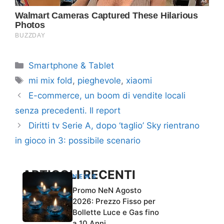
Categorie
Smartphone & Tablet
Tag
mi mix fold
,
pieghevole
,
xiaomi
E-commerce, un boom di vendite locali
senza precedenti. Il report
Diritti tv Serie A, dopo ‘taglio’ Sky rientrano
in gioco in 3: possibile scenario
ARTICOLI RECENTI
NEWS
Promo NeN Agosto
2026: Prezzo Fisso per
Bollette Luce e Gas fino
a 10 Anni