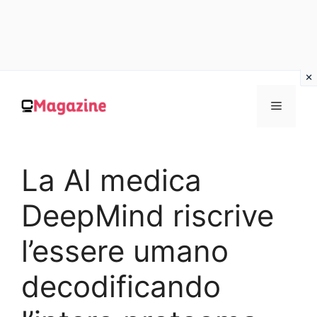
Vai
al
MENU
contenuto
La AI medica
DeepMind riscrive
l’essere umano
decodificando