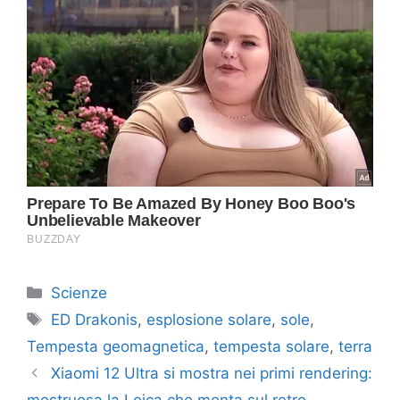
Categorie
Scienze
Tag
ED Drakonis
,
esplosione solare
,
sole
,
Tempesta geomagnetica
,
tempesta solare
,
terra
Xiaomi 12 Ultra si mostra nei primi rendering: