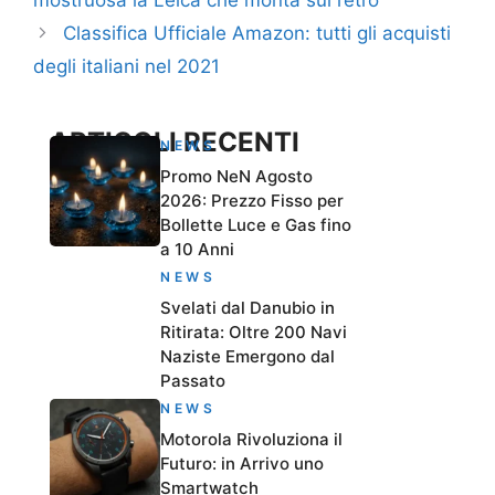
mostruosa la Leica che monta sul retro
Classifica Ufficiale Amazon: tutti gli acquisti
degli italiani nel 2021
ARTICOLI RECENTI
NEWS
Promo NeN Agosto
2026: Prezzo Fisso per
Bollette Luce e Gas fino
a 10 Anni
NEWS
Svelati dal Danubio in
Ritirata: Oltre 200 Navi
Naziste Emergono dal
Passato
NEWS
Motorola Rivoluziona il
Futuro: in Arrivo uno
Smartwatch