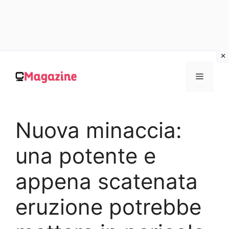
Vai
al
MENU
contenuto
Nuova minaccia:
una potente e
appena scatenata
eruzione potrebbe