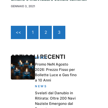
GENNAIO 3, 2021
<<
1
2
3
ARTICOLI RECENTI
NEWS
Promo NeN Agosto
2026: Prezzo Fisso per
Bollette Luce e Gas fino
a 10 Anni
NEWS
Svelati dal Danubio in
Ritirata: Oltre 200 Navi
Naziste Emergono dal