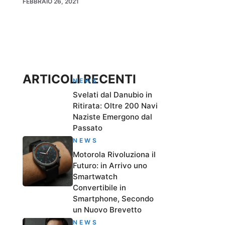
FEBBRAIO 26, 2021
ARTICOLI RECENTI
NEWS
Svelati dal Danubio in
Ritirata: Oltre 200 Navi
Naziste Emergono dal
Passato
NEWS
Motorola Rivoluziona il
Futuro: in Arrivo uno
Smartwatch
Convertibile in
Smartphone, Secondo
un Nuovo Brevetto
NEWS