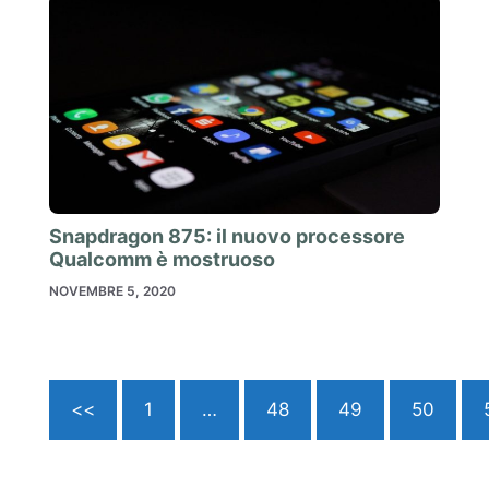
Snapdragon 875: il nuovo processore
Qualcomm è mostruoso
NOVEMBRE 5, 2020
<<
1
…
48
49
50