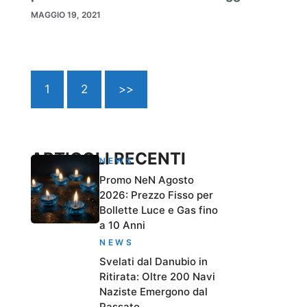
MAGGIO 19, 2021
1
2
>>
ARTICOLI RECENTI
NEWS
Promo NeN Agosto
2026: Prezzo Fisso per
Bollette Luce e Gas fino
a 10 Anni
NEWS
Svelati dal Danubio in
Ritirata: Oltre 200 Navi
Naziste Emergono dal
Passato