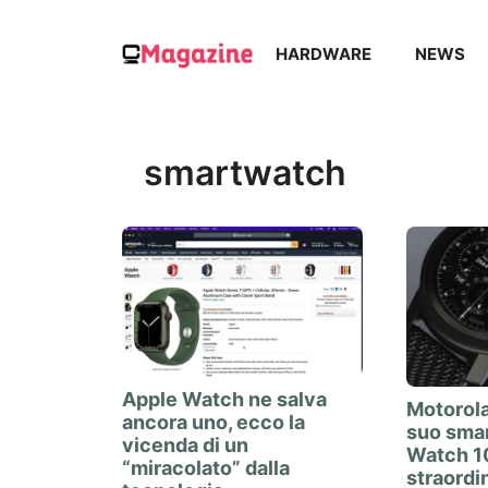
Vai
al
HARDWARE
NEWS
contenuto
smartwatch
Apple Watch ne salva
Motorola
ancora uno, ecco la
suo sma
vicenda di un
Watch 10
“miracolato” dalla
straordi