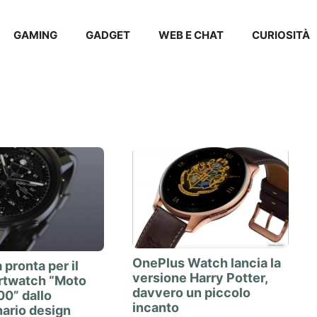
GAMING
GADGET
WEB E CHAT
CURIOSITÀ
OnePlus Watch lancia la
 pronta per il
versione Harry Potter,
rtwatch “Moto
davvero un piccolo
0” dallo
incanto
nario design