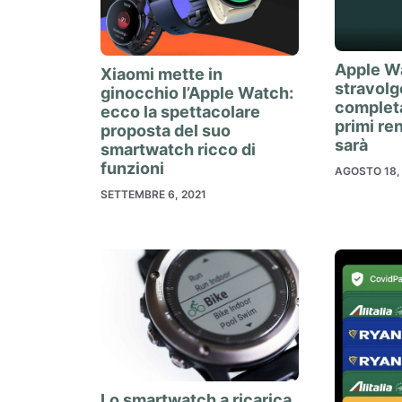
Apple Wa
Xiaomi mette in
stravolg
ginocchio l’Apple Watch:
complet
ecco la spettacolare
primi re
proposta del suo
sarà
smartwatch ricco di
funzioni
AGOSTO 18,
SETTEMBRE 6, 2021
Lo smartwatch a ricarica