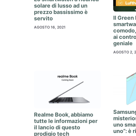
solare di lusso ad un
prezzo bassissimo è
Il Green
servito
smartwa
AGOSTO 16, 2021
comodo, 
ai contro
geniale
AGOSTO 2, 
Samsung
Realme Book, abbiamo
misterio
tutte le informazioni per
uno sma
il lancio di questo
uno”: è 
prodigio tech