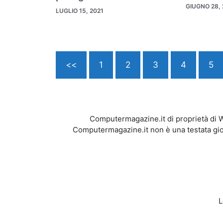
GIUGNO 28, 
LUGLIO 15, 2021
<<
1
2
3
4
5
Computermagazine.it di proprietà di 
Computermagazine.it non è una testata gior
L