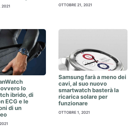
OTTOBRE 21, 2021
 2021
Samsung farà a meno dei
anWatch
cavi, al suo nuovo
 ovvero lo
smartwatch basterà la
ch ibrido, di
ricarica solare per
on ECG e le
funzionare
oni di un
OTTOBRE 1, 2021
ueo
2021