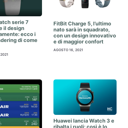
tch serie 7
FitBit Charge 5, l’ultimo
e il design
nato sarà in squadrato,
amente: ecco i
con un design innovativo
ndering di come
e di maggior confort
AGOSTO 16, 2021
 2021
Huawei lancia Watch 3 e
ribalta i ruoli: così è lo